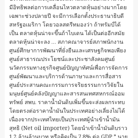
มีอิทธิพลต่อการเคลื่อนไหวตลาดหุ้นอย่างมากโดย
เฉพาะช่วงปลายปี จะมีการเลือกตั้งประธานาธิบดี
สหรัฐอเมริกา โดยวอลสตรีทมองว่า ถ้าทรัมป์ได้
เป็น ตลาดหุ้นน่าจะขึ้นถ้าไบเดน ได้เป็นต่ออีกสมัย
ตลาดหุ้นน่าจะลง … สภาคณาจารย์สภาพนักงาน
ศูนย์ศึกษาการพัฒนาที่ยั่งยืนและเศรษฐกิจพอเพียง
ศูนย์สาธารณประโยชน์และประชาสังคมศูนย์
นวัตกรรมทางธุรกิจศูนย์ปัญญาทัศน์เพื่อการจัดการ
ศูนย์พัฒนาและบริการด้านภาษาและการสื่อสาร
ศูนย์ประสานคณะกรรมการจริยธรรมการวิจัยใน
มนุษย์ศูนย์คลังปัญญาและสารสนเทศสหกรณ์ออม
ทรัพย์ สพบ. ราคาน้ำมันดิบเพิ่มขึ้นจะส่งผลกระทบ
โดยตรงต่อราคาน้ำมันในประเทศอย่างเลี่ยงไม่ได้
เนื่องจากประเทศไทยเป็นประเทศผู้นำเข้าน้ำมัน
สุทธิ (Net oil importer) โดยนำเข้าน้ำมันดิบราว
1.2 ล้านล้านบาท หรือคิดเป็น 7.8% ต่อ GDP ” นาย